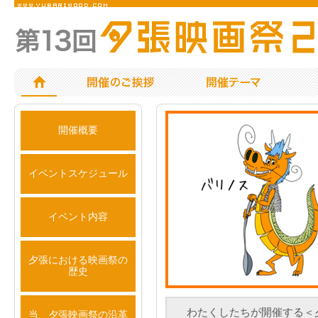
開催概要
イベントスケジュール
イベント内容
夕張における映画祭の
歴史
わたくしたちが開催する＜夕
当 夕張映画祭の沿革