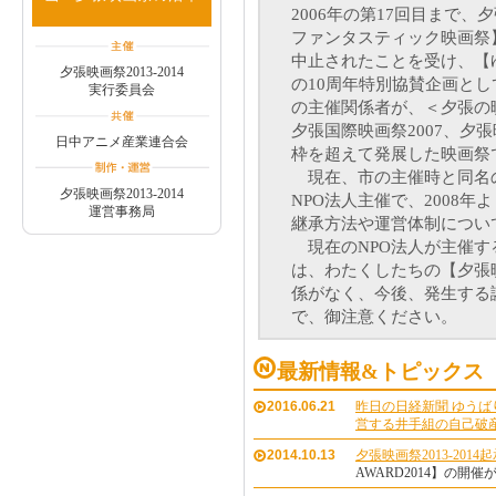
2006年の第17回目まで
ファンタスティック映画祭】
中止されたことを受け、【
夕張映画祭2013-2014
の10周年特別協賛企画として
実行委員会
の主催関係者が、＜夕張の
夕張国際映画祭2007、夕
日中アニメ産業連合会
枠を超えて発展した映画祭
現在、市の主催時と同名
夕張映画祭2013-2014
NPO法人主催で、2008
運営事務局
継承方法や運営体制につい
現在のNPO法人が主催す
は、わたくしたちの【夕張
係がなく、今後、発生する
で、御注意ください。
最新情報&トピックス
2016.06.21
昨日の日経新聞 ゆう
営する井手組の自己破
2014.10.13
夕張映画祭2013-2014
AWARD2014】の開